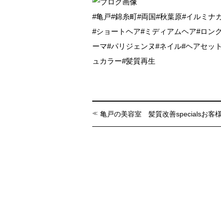
#亀戸#錦糸町#両国#秋葉原#イルミナ
#ショートヘア#ミディアムヘア#ロン
ーマ#パリジェンヌ#ネイル#ヘアセッ
ュカラー#髪質再生
亀戸の美容室 髪質改善specialsお客