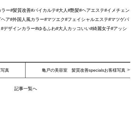
カラー#髪質改善#バイカルテ#大人#艶髪#ヘアエステ#イメチェン
グヘア#外国人風カラー#マツエク#フェイシャルエステ#マツゲパ
ト#デザインカラー#ゆるふわ#大人カッコいい#綺麗女子#アッシ
様写真
亀戸の美容室 髪質改善specialsお客様写真
記事一覧へ