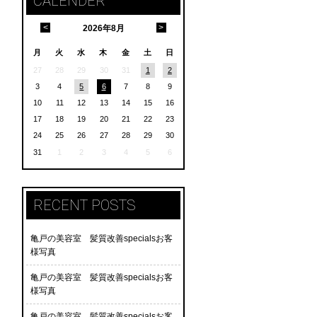
CALENDER
<
>
2026
年
8月
月
火
水
木
金
土
日
27
28
29
30
31
1
2
3
4
5
6
7
8
9
10
11
12
13
14
15
16
17
18
19
20
21
22
23
24
25
26
27
28
29
30
31
1
2
3
4
5
6
RECENT POSTS
亀戸の美容室 髪質改善specialsお客
様写真
亀戸の美容室 髪質改善specialsお客
様写真
亀戸の美容室 髪質改善specialsお客