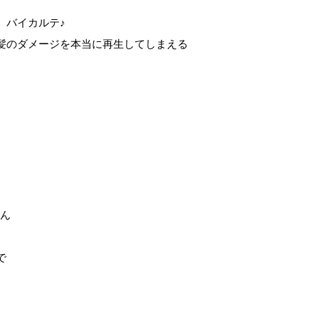
、バイカルテ♪
髪のダメージを本当に再生してしまえる
せん
で