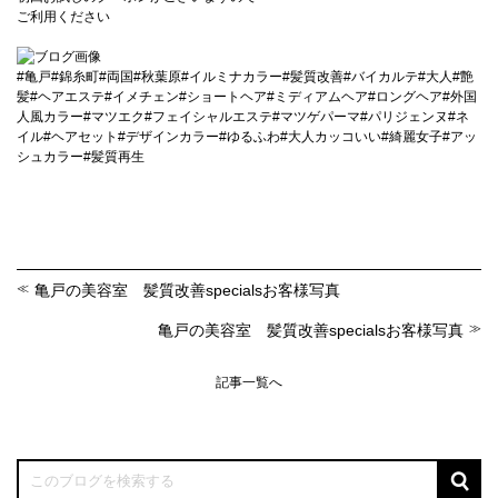
ご利用ください
#亀戸#錦糸町#両国#秋葉原#イルミナカラー#髪質改善#バイカルテ#大人#艶
髪#ヘアエステ#イメチェン#ショートヘア#ミディアムヘア#ロングヘア#外国
人風カラー#マツエク#フェイシャルエステ#マツゲパーマ#パリジェンヌ#ネ
イル#ヘアセット#デザインカラー#ゆるふわ#大人カッコいい#綺麗女子#アッ
シュカラー#髪質再生
亀戸の美容室 髪質改善specialsお客様写真
亀戸の美容室 髪質改善specialsお客様写真
記事一覧へ