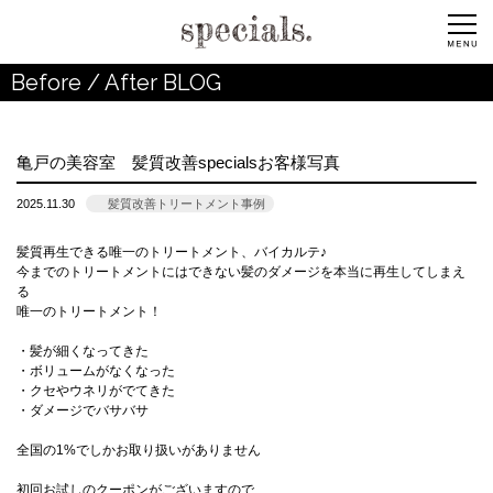
Before / After BLOG
亀戸の美容室 髪質改善specialsお客様写真
2025.11.30
髪質改善トリートメント事例
髪質再生できる唯一のトリートメント、バイカルテ♪
今までのトリートメントにはできない髪のダメージを本当に再生してしまえ
る
唯一のトリートメント！
・髪が細くなってきた
・ボリュームがなくなった
・クセやウネリがでてきた
・ダメージでバサバサ
全国の1%でしかお取り扱いがありません
初回お試しのクーポンがございますので