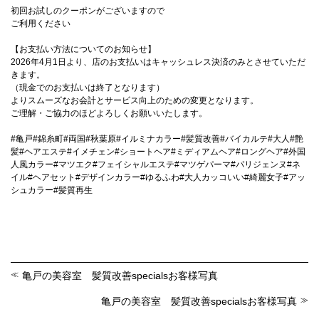
初回お試しのクーポンがございますので
ご利用ください
【お支払い方法についてのお知らせ】
2026年4月1日より、店のお支払いはキャッシュレス決済のみとさせていただ
きます。
（現金でのお支払いは終了となります）
よりスムーズなお会計とサービス向上のための変更となります。
ご理解・ご協力のほどよろしくお願いいたします。
#亀戸#錦糸町#両国#秋葉原#イルミナカラー#髪質改善#バイカルテ#大人#艶
髪#ヘアエステ#イメチェン#ショートヘア#ミディアムヘア#ロングヘア#外国
人風カラー#マツエク#フェイシャルエステ#マツゲパーマ#パリジェンヌ#ネ
イル#ヘアセット#デザインカラー#ゆるふわ#大人カッコいい#綺麗女子#アッ
シュカラー#髪質再生
亀戸の美容室 髪質改善specialsお客様写真
亀戸の美容室 髪質改善specialsお客様写真