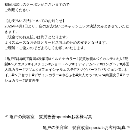
初回お試しのクーポンがございますので
ご利用ください
【お支払い方法についてのお知らせ】
2026年4月1日より、店のお支払いはキャッシュレス決済のみとさせていただ
きます。
（現金でのお支払いは終了となります）
よりスムーズなお会計とサービス向上のための変更となります。
ご理解・ご協力のほどよろしくお願いいたします。
#亀戸#錦糸町#両国#秋葉原#イルミナカラー#髪質改善#バイカルテ#大人#艶
髪#ヘアエステ#イメチェン#ショートヘア#ミディアムヘア#ロングヘア#外国
人風カラー#マツエク#フェイシャルエステ#マツゲパーマ#パリジェンヌ#ネ
イル#ヘアセット#デザインカラー#ゆるふわ#大人カッコいい#綺麗女子#アッ
シュカラー#髪質再生
亀戸の美容室 髪質改善specialsお客様写真
亀戸の美容室 髪質改善specialsお客様写真